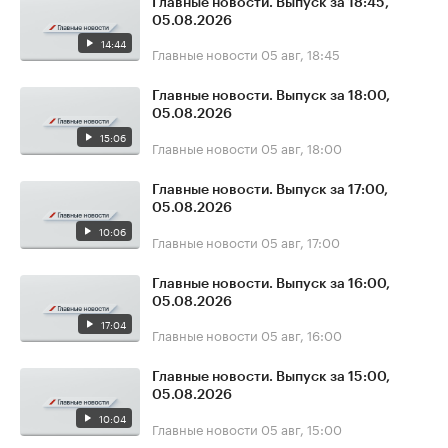
Главные новости. Выпуск за 18:45,
05.08.2026
14:44
Главные новости
05 авг, 18:45
Главные новости. Выпуск за 18:00,
05.08.2026
15:06
Главные новости
05 авг, 18:00
Главные новости. Выпуск за 17:00,
05.08.2026
10:06
Главные новости
05 авг, 17:00
Главные новости. Выпуск за 16:00,
05.08.2026
17:04
Главные новости
05 авг, 16:00
Главные новости. Выпуск за 15:00,
05.08.2026
10:04
Главные новости
05 авг, 15:00