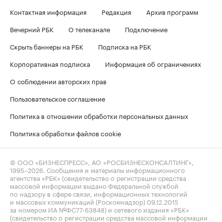
Контактная информация
Редакция
Архив программ
Вечерний РБК
О телеканале
Подключение
Скрыть баннеры на РБК
Подписка на РБК
Корпоративная подписка
Информация об ограничениях
О соблюдении авторских прав
Пользовательское соглашение
Политика в отношении обработки персональных данных
Политика обработки файлов cookie
© ООО «БИЗНЕСПРЕСС», АО «РОСБИЗНЕСКОНСАЛТИНГ»,
1995–2026
. Сообщения и материалы информационного
агентства «РБК» (свидетельство о регистрации средства
массовой информации выдано Федеральной службой
по надзору в сфере связи, информационных технологий
и массовых коммуникаций (Роскомнадзор) 09.12.2015
за номером ИА №ФС77-63848) и сетевого издания «РБК»
(свидетельство о регистрации средства массовой информации