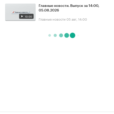
Главные новости. Выпуск за 14:00,
05.08.2026
10:00
Главные новости
05 авг, 14:00