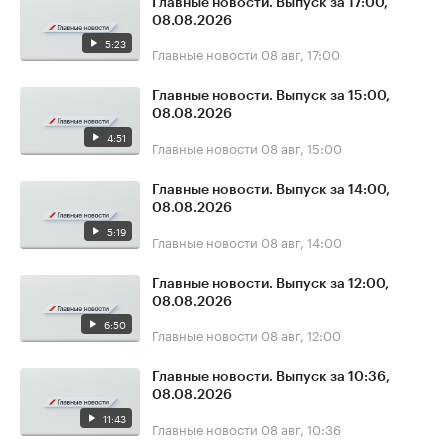
Главные новости. Выпуск за 17:00,
08.08.2026
5:23
Главные новости
08 авг, 17:00
Главные новости. Выпуск за 15:00,
08.08.2026
4:51
Главные новости
08 авг, 15:00
Главные новости. Выпуск за 14:00,
08.08.2026
5:19
Главные новости
08 авг, 14:00
Главные новости. Выпуск за 12:00,
08.08.2026
6:50
Главные новости
08 авг, 12:00
Главные новости. Выпуск за 10:36,
08.08.2026
11:43
Главные новости
08 авг, 10:36