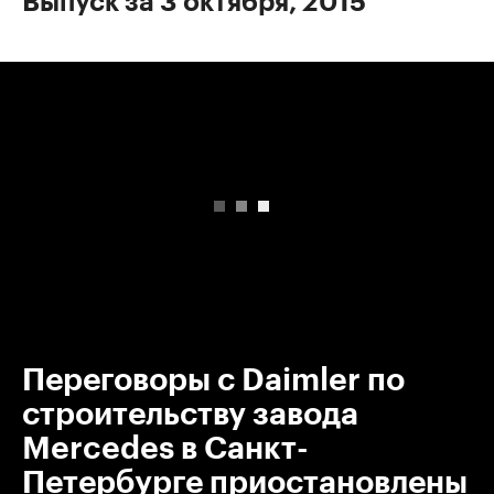
Выпуск за 3 октября, 2015
00:00
/
00:00
Переговоры с Daimler по
строительству завода
Mercedes в Санкт-
Петербурге приостановлены