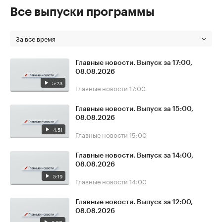
Все выпуски программы
За все время
Главные новости. Выпуск за 17:00,
08.08.2026
5:23
Главные новости
17:00
Главные новости. Выпуск за 15:00,
08.08.2026
4:51
Главные новости
15:00
Главные новости. Выпуск за 14:00,
08.08.2026
5:19
Главные новости
14:00
Главные новости. Выпуск за 12:00,
08.08.2026