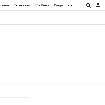
...
пании
Телеканал
РБК Вино
Спорт
ые проекты
Город
Стиль
Крипто
Спецпроекты СПб
логии и медиа
Финансы