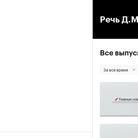
00
Речь Д.
Все выпу
За все время