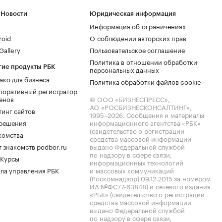
 Новости
Юридическая информация
Информация об ограничениях
roid
О соблюдении авторских прав
allery
Пользовательское соглашение
Политика в отношении обработки
гие продукты РБК
персональных данных
ако для бизнеса
Политика обработки файлов cookie
поративный регистратор
енов
© ООО «БИЗНЕСПРЕСС»,
АО «РОСБИЗНЕСКОНСАЛТИНГ»,
тинг сайтов
1995–2026
. Сообщения и материалы
.решения
информационного агентства «РБК»
(свидетельство о регистрации
комства
средства массовой информации
 знакомств podbor.ru
выдано Федеральной службой
по надзору в сфере связи,
 Курсы
информационных технологий
ла управления РБК
и массовых коммуникаций
(Роскомнадзор) 09.12.2015 за номером
ИА №ФС77-63848) и сетевого издания
«РБК» (свидетельство о регистрации
средства массовой информации
выдано Федеральной службой
по надзору в сфере связи,