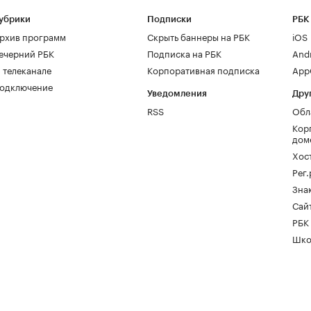
убрики
Подписки
РБК
рхив программ
Скрыть баннеры на РБК
iOS
ечерний РБК
Подписка на РБК
And
 телеканале
Корпоративная подписка
AppG
одключение
Уведомления
Дру
RSS
Обл
Кор
дом
Хос
Рег
Зна
Сайт
РБК
Шко