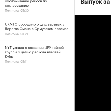
обслуживание рейсов по
Выпуск за
согласованию
Политика, 05:30
UKMTO сообщило о двух взрывах у
берегов Омана в Ормузском проливе
Политика, 05:21
NYT узнала о создании ЦРУ тайной
группы с целью раскола властей
Кубы
Политика, 05:11