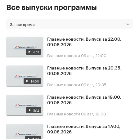
Все выпуски программы
За все время
Главные новости. Выпуск за 22:00,
09.08.2026
4:57
Главные новости
09 авг, 22:00
Главные новости. Выпуск за 20:35,
09.08.2026
14:00
Главные новости
09 авг, 20:35
Главные новости. Выпуск за 19:00,
09.08.2026
5:12
Главные новости
09 авг, 19:00
Главные новости. Выпуск за 17:00,
09.08.2026