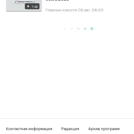
7:48
Главные новости
09 авг, 08:00
Контактная информация
Редакция
Архив программ