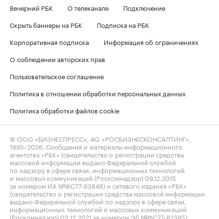
Вечерний РБК
О телеканале
Подключение
Скрыть баннеры на РБК
Подписка на РБК
Корпоративная подписка
Информация об ограничениях
О соблюдении авторских прав
Пользовательское соглашение
Политика в отношении обработки персональных данных
Политика обработки файлов cookie
© ООО «БИЗНЕСПРЕСС», АО «РОСБИЗНЕСКОНСАЛТИНГ»,
1995–2026
. Сообщения и материалы информационного
агентства «РБК» (свидетельство о регистрации средства
массовой информации выдано Федеральной службой
по надзору в сфере связи, информационных технологий
и массовых коммуникаций (Роскомнадзор) 09.12.2015
за номером ИА №ФС77-63848) и сетевого издания «РБК»
(свидетельство о регистрации средства массовой информации
выдано Федеральной службой по надзору в сфере связи,
информационных технологий и массовых коммуникаций
(Роскомнадзор) 03.12.2021 за номером ЭЛ №ФС77-82385)