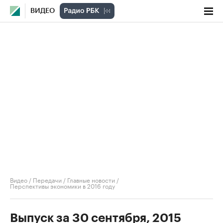
ВИДЕО
Видео
/
Передачи
/
Главные новости
/
Перспективы экономики в 2016 году
Выпуск за 30 сентября, 2015