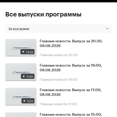
Все выпуски программы
За все время
Главные новости. Выпуск за 20:30,
08.08.2026
14:54
Главные новости
20:30
Главные новости. Выпуск за 19:00,
08.08.2026
5:00
Главные новости
19:00
Главные новости. Выпуск за 17:00,
08.08.2026
5:23
Главные новости
17:00
Главные новости. Выпуск за 15:00,