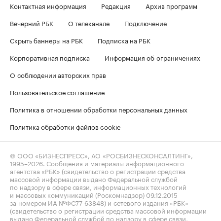
Контактная информация
Редакция
Архив программ
Вечерний РБК
О телеканале
Подключение
Скрыть баннеры на РБК
Подписка на РБК
Корпоративная подписка
Информация об ограничениях
О соблюдении авторских прав
Пользовательское соглашение
Политика в отношении обработки персональных данных
Политика обработки файлов cookie
© ООО «БИЗНЕСПРЕСС», АО «РОСБИЗНЕСКОНСАЛТИНГ»,
1995–2026
. Сообщения и материалы информационного
агентства «РБК» (свидетельство о регистрации средства
массовой информации выдано Федеральной службой
по надзору в сфере связи, информационных технологий
и массовых коммуникаций (Роскомнадзор) 09.12.2015
за номером ИА №ФС77-63848) и сетевого издания «РБК»
(свидетельство о регистрации средства массовой информации
выдано Федеральной службой по надзору в сфере связи,