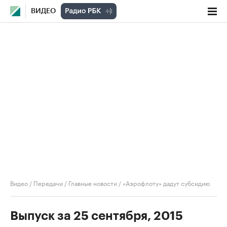
ВИДЕО
Видео
/
Передачи
/
Главные новости
/
«Аэрофлоту» дадут субсидию
Выпуск за 25 сентября, 2015