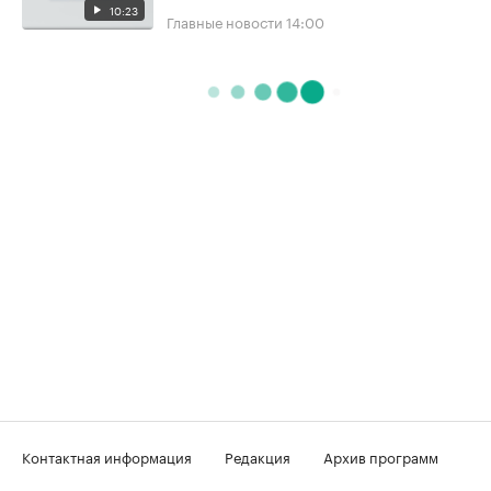
10:23
Главные новости
14:00
Контактная информация
Редакция
Архив программ