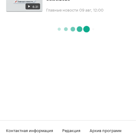
6:31
Главные новости
09 авг, 12:00
Контактная информация
Редакция
Архив программ