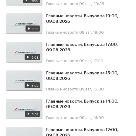
14:00
Главные новости
09 авг, 20:35
Главные новости. Выпуск за 19:00,
09.08.2026
5:12
Главные новости
09 авг, 19:00
Главные новости. Выпуск за 17:00,
09.08.2026
5:03
Главные новости
09 авг, 17:00
Главные новости. Выпуск за 15:00,
09.08.2026
5:04
Главные новости
09 авг, 15:00
Главные новости. Выпуск за 14:00,
09.08.2026
5:07
Главные новости
09 авг, 14:00
Главные новости. Выпуск за 12:00,
09.08.2026