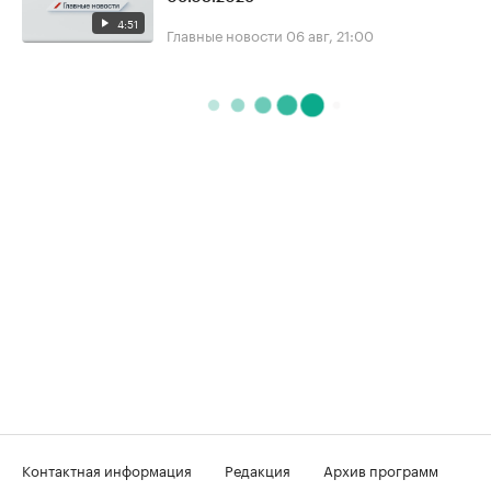
4:51
Главные новости
06 авг, 21:00
Контактная информация
Редакция
Архив программ