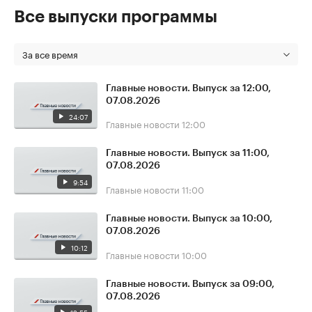
Все выпуски программы
За все время
Главные новости. Выпуск за 12:00,
07.08.2026
24:07
Главные новости
12:00
Главные новости. Выпуск за 11:00,
07.08.2026
9:54
Главные новости
11:00
Главные новости. Выпуск за 10:00,
07.08.2026
10:12
Главные новости
10:00
Главные новости. Выпуск за 09:00,
07.08.2026