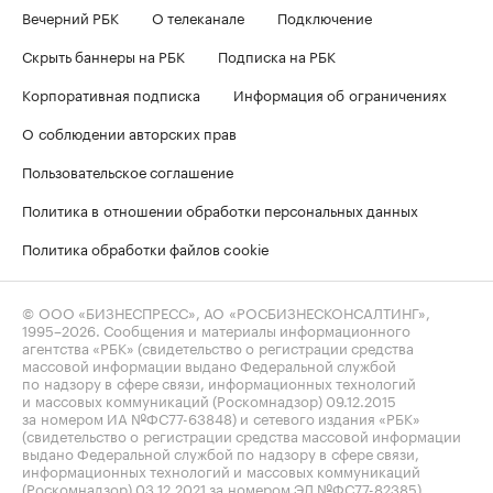
Вечерний РБК
О телеканале
Подключение
Скрыть баннеры на РБК
Подписка на РБК
Корпоративная подписка
Информация об ограничениях
О соблюдении авторских прав
Пользовательское соглашение
Политика в отношении обработки персональных данных
Политика обработки файлов cookie
© ООО «БИЗНЕСПРЕСС», АО «РОСБИЗНЕСКОНСАЛТИНГ»,
1995–2026
. Сообщения и материалы информационного
агентства «РБК» (свидетельство о регистрации средства
массовой информации выдано Федеральной службой
по надзору в сфере связи, информационных технологий
и массовых коммуникаций (Роскомнадзор) 09.12.2015
за номером ИА №ФС77-63848) и сетевого издания «РБК»
(свидетельство о регистрации средства массовой информации
выдано Федеральной службой по надзору в сфере связи,
информационных технологий и массовых коммуникаций
(Роскомнадзор) 03.12.2021 за номером ЭЛ №ФС77-82385)