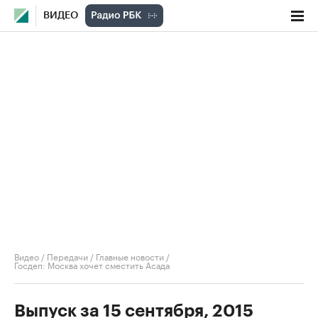
ВИДЕО
Видео
/
Передачи
/
Главные новости
/
Госдеп: Москва хочет сместить Асада
Выпуск за 15 сентября, 2015