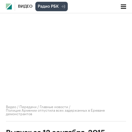
ВИДЕО
Видео
/
Передачи
/
Главные новости
/
Полиция Армении отпустила всех задержанных в Ереване
демонстрантов