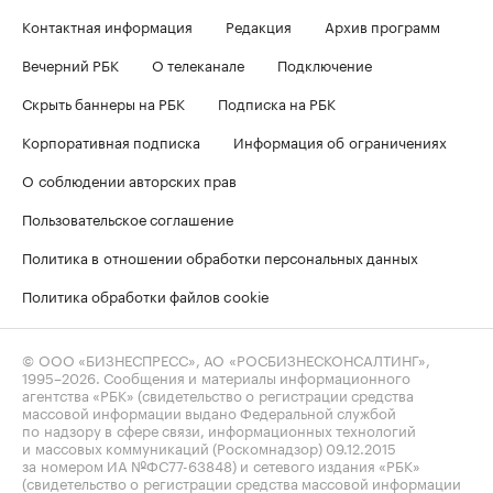
Контактная информация
Редакция
Архив программ
Вечерний РБК
О телеканале
Подключение
Скрыть баннеры на РБК
Подписка на РБК
Корпоративная подписка
Информация об ограничениях
О соблюдении авторских прав
Пользовательское соглашение
Политика в отношении обработки персональных данных
Политика обработки файлов cookie
© ООО «БИЗНЕСПРЕСС», АО «РОСБИЗНЕСКОНСАЛТИНГ»,
1995–2026
. Сообщения и материалы информационного
агентства «РБК» (свидетельство о регистрации средства
массовой информации выдано Федеральной службой
по надзору в сфере связи, информационных технологий
и массовых коммуникаций (Роскомнадзор) 09.12.2015
за номером ИА №ФС77-63848) и сетевого издания «РБК»
(свидетельство о регистрации средства массовой информации