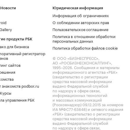
 Новости
Юридическая информация
Информация об ограничениях
roid
О соблюдении авторских прав
allery
Пользовательское соглашение
Политика в отношении обработки
гие продукты РБК
персональных данных
ако для бизнеса
Политика обработки файлов cookie
поративный регистратор
енов
© ООО «БИЗНЕСПРЕСС»,
АО «РОСБИЗНЕСКОНСАЛТИНГ»,
тинг сайтов
1995–2026
. Сообщения и материалы
.решения
информационного агентства «РБК»
(свидетельство о регистрации
комства
средства массовой информации
 знакомств podbor.ru
выдано Федеральной службой
по надзору в сфере связи,
 Курсы
информационных технологий
ла управления РБК
и массовых коммуникаций
(Роскомнадзор) 09.12.2015 за номером
ИА №ФС77-63848) и сетевого издания
«РБК» (свидетельство о регистрации
средства массовой информации
выдано Федеральной службой
по надзору в сфере связи,