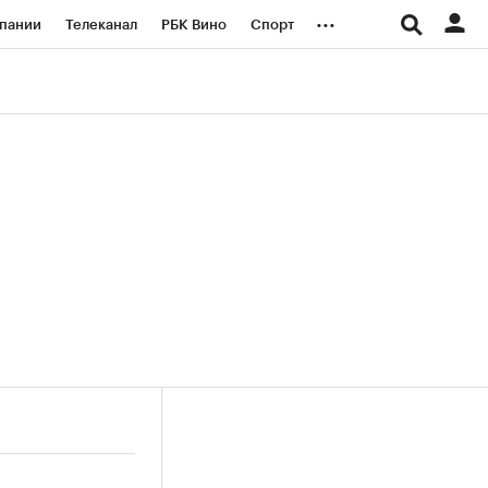
...
пании
Телеканал
РБК Вино
Спорт
ые проекты
Город
Стиль
Крипто
Спецпроекты СПб
логии и медиа
Финансы