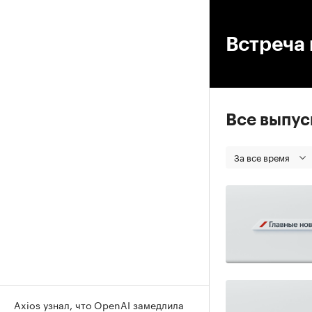
00
Встреча
Все выпу
За все время
Axios узнал, что OpenAI замедлила