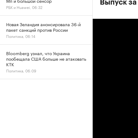
Мп и большой сенсор
Выпуск за
РБК и Huawei, 06:32
Новая Зеландия анонсировала 36-й
пакет санкций против России
Политика, 06:14
Bloomberg узнал, что Украина
пообещала США больше не атаковать
КТК
Политика, 06:09