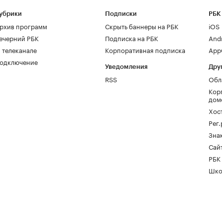
убрики
Подписки
РБК
рхив программ
Скрыть баннеры на РБК
iOS
ечерний РБК
Подписка на РБК
And
 телеканале
Корпоративная подписка
AppG
одключение
Уведомления
Дру
RSS
Обл
Кор
дом
Хос
Рег
Зна
Сайт
РБК
Шко