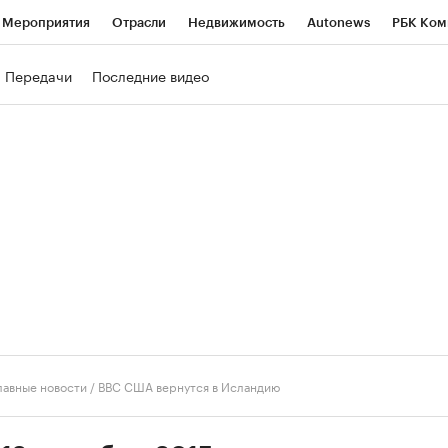
Мероприятия
Отрасли
Недвижимость
Autonews
РБК Ком
ние
РБК Курсы
РБК Life
Тренды
Визионеры
Национальн
Передачи
Последние видео
б
Исследования
Кредитные рейтинги
Франшизы
Газета
роверка контрагентов
Политика
Экономика
Бизнес
Техно
лавные новости
/
ВВС США вернутся в Исландию