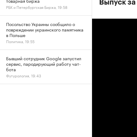
товарная биржа
Выпуск за
РБК и Петербургская Биржа, 19:58
Посольство Украины сообщило о
повреждении украинского памятника
в Польше
Политика, 19:55
Бывший сотрудник Google запустил
сервис, пародирующий работу чат-
бота
Футурология, 19:43