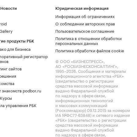
 Новости
Юридическая информация
Информация об ограничениях
roid
О соблюдении авторских прав
allery
Пользовательское соглашение
Политика в отношении обработки
гие продукты РБК
персональных данных
ако для бизнеса
Политика обработки файлов cookie
поративный регистратор
енов
© ООО «БИЗНЕСПРЕСС»,
АО «РОСБИЗНЕСКОНСАЛТИНГ»,
тинг сайтов
1995–2026
. Сообщения и материалы
.решения
информационного агентства «РБК»
(свидетельство о регистрации
комства
средства массовой информации
 знакомств podbor.ru
выдано Федеральной службой
по надзору в сфере связи,
 Курсы
информационных технологий
ла управления РБК
и массовых коммуникаций
(Роскомнадзор) 09.12.2015 за номером
ИА №ФС77-63848) и сетевого издания
«РБК» (свидетельство о регистрации
средства массовой информации
выдано Федеральной службой
по надзору в сфере связи,