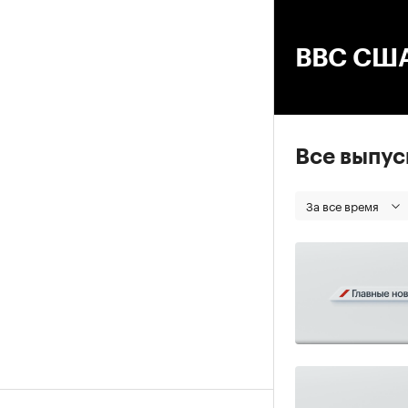
00
ВВС США
Все выпу
За все время