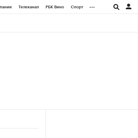
...
пании
Телеканал
РБК Вино
Спорт
ые проекты
Город
Стиль
Крипто
Спецпроекты СПб
логии и медиа
Финансы