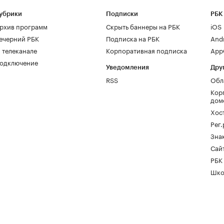
убрики
Подписки
РБК
рхив программ
Скрыть баннеры на РБК
iOS
ечерний РБК
Подписка на РБК
And
 телеканале
Корпоративная подписка
AppG
одключение
Уведомления
Дру
RSS
Обл
Кор
дом
Хос
Рег
Зна
Сайт
РБК
Шко