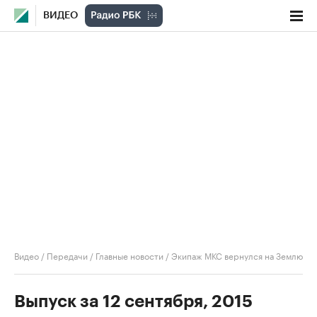
ВИДЕО
Видео
/
Передачи
/
Главные новости
/
Экипаж МКС вернулся на Землю
Выпуск за 12 сентября, 2015