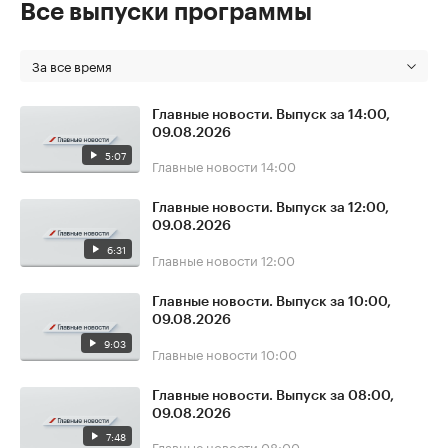
Все выпуски программы
За все время
Главные новости. Выпуск за 14:00,
09.08.2026
5:07
Главные новости
14:00
Главные новости. Выпуск за 12:00,
09.08.2026
6:31
Главные новости
12:00
Главные новости. Выпуск за 10:00,
09.08.2026
9:03
Главные новости
10:00
Главные новости. Выпуск за 08:00,
09.08.2026
7:48
Главные новости
08:00