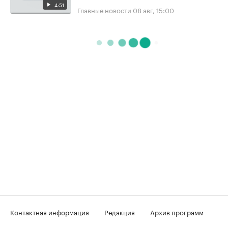
4:51
Главные новости
08 авг, 15:00
Контактная информация
Редакция
Архив программ