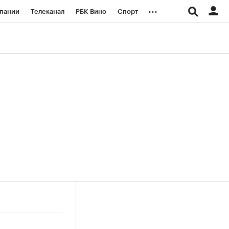
...
пании
Телеканал
РБК Вино
Спорт
ые проекты
Город
Стиль
Крипто
Спецпроекты СПб
логии и медиа
Финансы