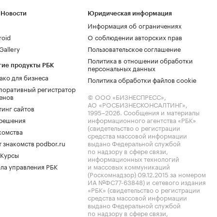
 Новости
Юридическая информация
Информация об ограничениях
roid
О соблюдении авторских прав
allery
Пользовательское соглашение
Политика в отношении обработки
гие продукты РБК
персональных данных
ако для бизнеса
Политика обработки файлов cookie
поративный регистратор
енов
© ООО «БИЗНЕСПРЕСС»,
АО «РОСБИЗНЕСКОНСАЛТИНГ»,
тинг сайтов
1995–2026
. Сообщения и материалы
.решения
информационного агентства «РБК»
(свидетельство о регистрации
комства
средства массовой информации
 знакомств podbor.ru
выдано Федеральной службой
по надзору в сфере связи,
 Курсы
информационных технологий
ла управления РБК
и массовых коммуникаций
(Роскомнадзор) 09.12.2015 за номером
ИА №ФС77-63848) и сетевого издания
«РБК» (свидетельство о регистрации
средства массовой информации
выдано Федеральной службой
по надзору в сфере связи,