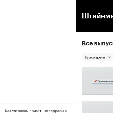
00
Штайнма
Все выпу
За все время
Как устроены приватные террасы в