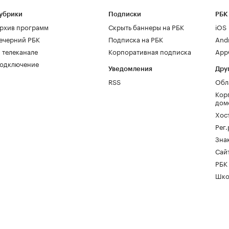
убрики
Подписки
РБК
рхив программ
Скрыть баннеры на РБК
iOS
ечерний РБК
Подписка на РБК
And
 телеканале
Корпоративная подписка
AppG
одключение
Уведомления
Дру
RSS
Обл
Кор
дом
Хос
Рег
Зна
Сайт
РБК
Шко