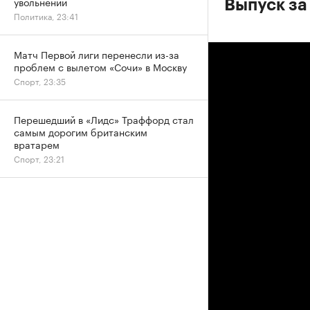
увольнении
Выпуск за
Политика, 23:41
Матч Первой лиги перенесли из-за
проблем с вылетом «Сочи» в Москву
Спорт, 23:35
Перешедший в «Лидс» Траффорд стал
самым дорогим британским
вратарем
Спорт, 23:21