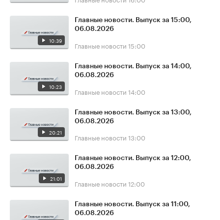
Главные новости. Выпуск за 15:00,
06.08.2026
10:39
Главные новости
15:00
Главные новости. Выпуск за 14:00,
06.08.2026
10:23
Главные новости
14:00
Главные новости. Выпуск за 13:00,
06.08.2026
20:21
Главные новости
13:00
Главные новости. Выпуск за 12:00,
06.08.2026
21:01
Главные новости
12:00
Главные новости. Выпуск за 11:00,
06.08.2026