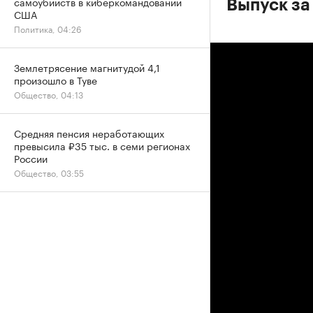
самоубийств в киберкомандовании
Выпуск за
США
Политика, 04:26
Землетрясение магнитудой 4,1
произошло в Туве
Общество, 04:13
Средняя пенсия неработающих
превысила ₽35 тыс. в семи регионах
России
Общество, 03:55