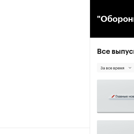
00
"Оборонк
Все выпу
За все время