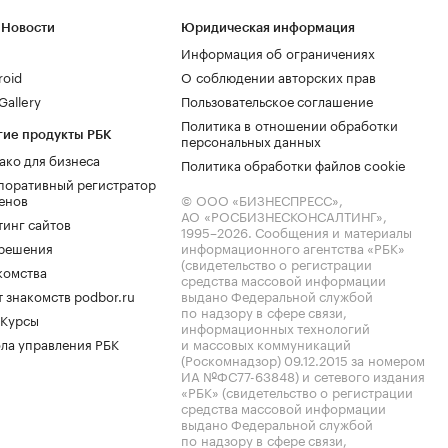
 Новости
Юридическая информация
Информация об ограничениях
roid
О соблюдении авторских прав
allery
Пользовательское соглашение
Политика в отношении обработки
гие продукты РБК
персональных данных
ако для бизнеса
Политика обработки файлов cookie
поративный регистратор
енов
© ООО «БИЗНЕСПРЕСС»,
АО «РОСБИЗНЕСКОНСАЛТИНГ»,
тинг сайтов
1995–2026
. Сообщения и материалы
.решения
информационного агентства «РБК»
(свидетельство о регистрации
комства
средства массовой информации
 знакомств podbor.ru
выдано Федеральной службой
по надзору в сфере связи,
 Курсы
информационных технологий
ла управления РБК
и массовых коммуникаций
(Роскомнадзор) 09.12.2015 за номером
ИА №ФС77-63848) и сетевого издания
«РБК» (свидетельство о регистрации
средства массовой информации
выдано Федеральной службой
по надзору в сфере связи,