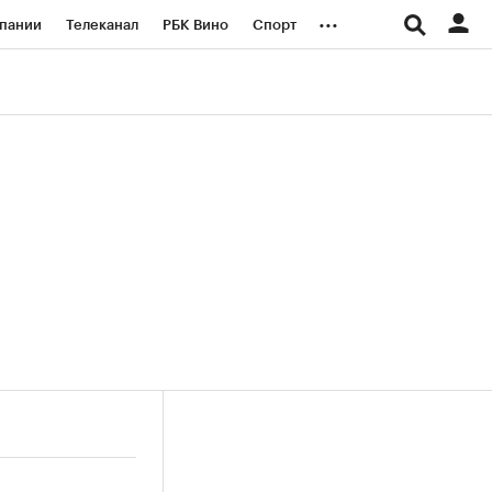
...
пании
Телеканал
РБК Вино
Спорт
ые проекты
Город
Стиль
Крипто
Спецпроекты СПб
логии и медиа
Финансы