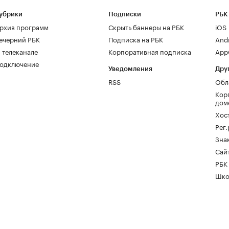
убрики
Подписки
РБК
рхив программ
Скрыть баннеры на РБК
iOS
ечерний РБК
Подписка на РБК
And
 телеканале
Корпоративная подписка
AppG
одключение
Уведомления
Дру
RSS
Обл
Кор
дом
Хос
Рег
Зна
Сайт
РБК
Шко