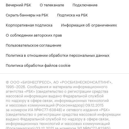
Вечерний РБК
О телеканале
Подключение
Скрыть баннеры на РБК
Подписка на РБК
Корпоративная подписка
Информация об ограничениях
О соблюдении авторских прав
Пользовательское соглашение
Политика в отношении обработки персональных данных
Политика обработки файлов cookie
© ООО «БИЗНЕСПРЕСС», АО «РОСБИЗНЕСКОНСАЛТИНГ»,
1995–2026
. Сообщения и материалы информационного
агентства «РБК» (свидетельство о регистрации средства
массовой информации выдано Федеральной службой
по надзору в сфере связи, информационных технологий
и массовых коммуникаций (Роскомнадзор) 09.12.2015
за номером ИА №ФС77-63848) и сетевого издания «РБК»
(свидетельство о регистрации средства массовой информации
выдано Федеральной службой по надзору в сфере связи,
информационных технологий и массовых коммуникаций
(Роскомнадзор) 03.12.2021 за номером ЭЛ №ФС77-82385)