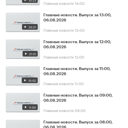
10:23
Главные новости
14:00
Главные новости. Выпуск за 13:00,
06.08.2026
20:21
Главные новости
13:00
Главные новости. Выпуск за 12:00,
06.08.2026
21:01
Главные новости
12:00
Главные новости. Выпуск за 11:00,
06.08.2026
10:02
Главные новости
11:00
Главные новости. Выпуск за 09:00,
06.08.2026
11:00
Главные новости
09:00
Главные новости. Выпуск за 08:00,
06.08.2026