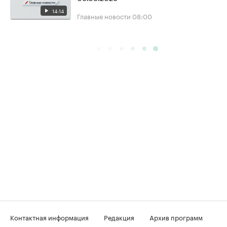
14:14
Главные новости
08:00
Контактная информация
Редакция
Архив программ