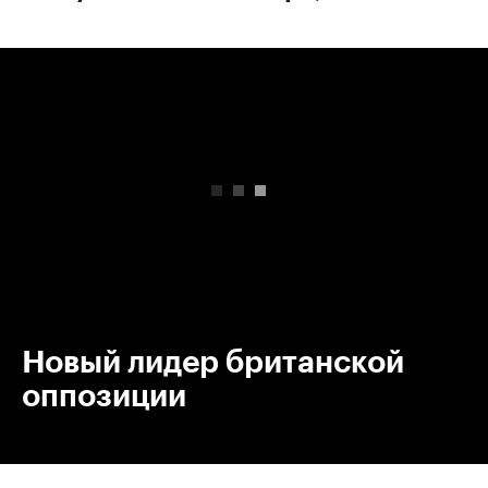
00:00
/
00:00
Новый лидер британской
оппозиции