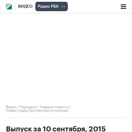
ВИДЕО
Видео
/
Передачи
/
Главные новости
/
Новый лидер британской оппозиции
Выпуск за 10 сентября, 2015