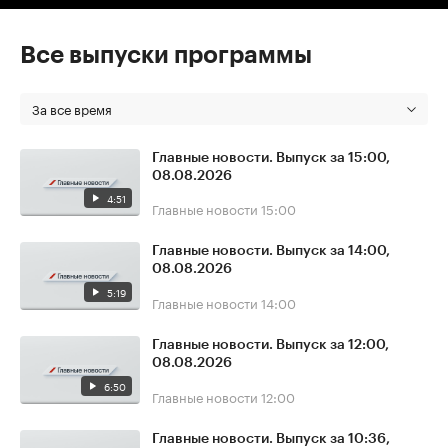
Все выпуски программы
За все время
Главные новости. Выпуск за 15:00,
08.08.2026
4:51
Главные новости
15:00
Главные новости. Выпуск за 14:00,
08.08.2026
5:19
Главные новости
14:00
Главные новости. Выпуск за 12:00,
08.08.2026
6:50
Главные новости
12:00
Главные новости. Выпуск за 10:36,