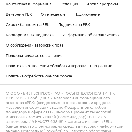
Контактная информация
Редакция
Архив программ
Вечерний РБК
О телеканале
Подключение
Скрыть баннеры на РБК
Подписка на РБК
Корпоративная подписка
Информация об ограничениях
О соблюдении авторских прав
Пользовательское соглашение
Политика в отношении обработки персональных данных
Политика обработки файлов cookie
© ООО «БИЗНЕСПРЕСС», АО «РОСБИЗНЕСКОНСАЛТИНГ»,
1995–2026
. Сообщения и материалы информационного
агентства «РБК» (свидетельство о регистрации средства
массовой информации выдано Федеральной службой
по надзору в сфере связи, информационных технологий
и массовых коммуникаций (Роскомнадзор) 09.12.2015
за номером ИА №ФС77-63848) и сетевого издания «РБК»
(свидетельство о регистрации средства массовой информации
выдано Федеральной службой по надзору в сфере связи,