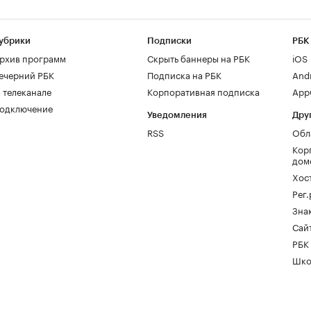
убрики
Подписки
РБК
рхив программ
Скрыть баннеры на РБК
iOS
ечерний РБК
Подписка на РБК
And
 телеканале
Корпоративная подписка
AppG
одключение
Уведомления
Дру
RSS
Обл
Кор
дом
Хос
Рег
Зна
Сайт
РБК
Шко