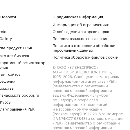
 Новости
Юридическая информация
Информация об ограничениях
roid
О соблюдении авторских прав
allery
Пользовательское соглашение
Политика в отношении обработки
гие продукты РБК
персональных данных
ако для бизнеса
Политика обработки файлов cookie
поративный регистратор
енов
© ООО «БИЗНЕСПРЕСС»,
АО «РОСБИЗНЕСКОНСАЛТИНГ»,
тинг сайтов
1995–2026
. Сообщения и материалы
.решения
информационного агентства «РБК»
(свидетельство о регистрации
комства
средства массовой информации
 знакомств podbor.ru
выдано Федеральной службой
по надзору в сфере связи,
 Курсы
информационных технологий
ла управления РБК
и массовых коммуникаций
(Роскомнадзор) 09.12.2015 за номером
ИА №ФС77-63848) и сетевого издания
«РБК» (свидетельство о регистрации
средства массовой информации