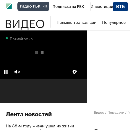
Подписка на РБК
Инвестиции
ВИДЕО
Школа управления РБК
РБК Образова
Прямые трансляции
Популярное
РБК Бизнес-среда
Дискуссионный клу
Прямой эфир
Конференции СПб
Спецпроекты
П
Рынок наличной валюты
Видео
/
Передачи
/
Г
Лента новостей
На 88-м году жизни ушел из жизни