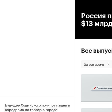
00
Россия п
$13 млр
Все выпу
За все время
Будущее Ходынского поля: от пашни и
аэродрома до города в городе