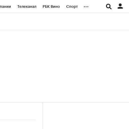
...
пании
Телеканал
РБК Вино
Спорт
ые проекты
Город
Стиль
Крипто
Спецпроекты СПб
логии и медиа
Финансы