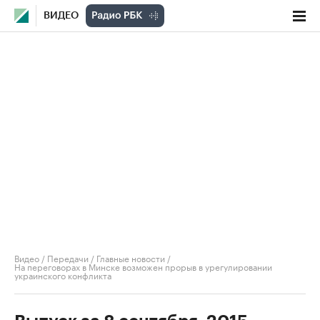
ВИДЕО
Видео
/
Передачи
/
Главные новости
/
На переговорах в Минске возможен прорыв в урегулировании
украинского конфликта