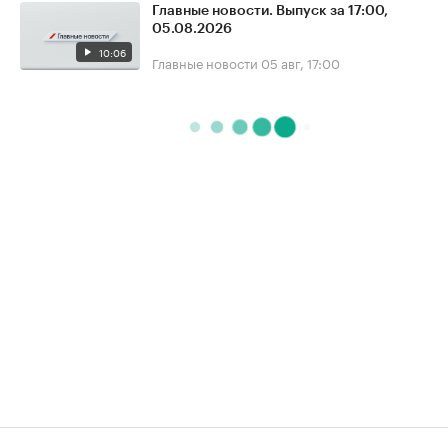
Главные новости. Выпуск за 17:00,
05.08.2026
10:06
Главные новости
05 авг, 17:00