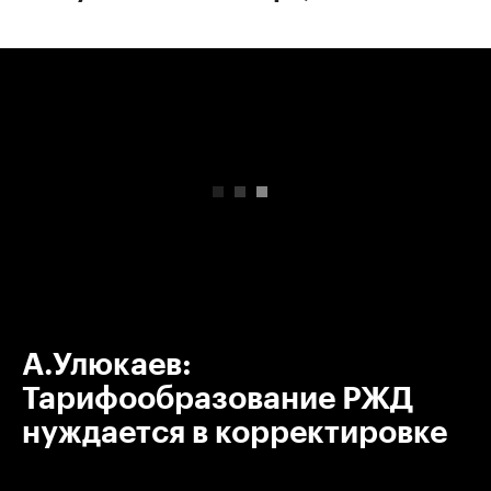
00:00
/
00:00
А.Улюкаев:
Тарифообразование РЖД
нуждается в корректировке