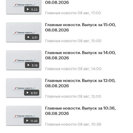
08.08.2026
5:23
Главные новости
08 авг, 17:00
Главные новости. Выпуск за 15:00,
08.08.2026
4:51
Главные новости
08 авг, 15:00
Главные новости. Выпуск за 14:00,
08.08.2026
5:19
Главные новости
08 авг, 14:00
Главные новости. Выпуск за 12:00,
08.08.2026
6:50
Главные новости
08 авг, 12:00
Главные новости. Выпуск за 10:36,
08.08.2026
11:43
Главные новости
08 авг, 10:36