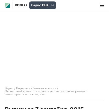
ВИДЕО
Видео
/
Передачи
/
Главные новости
/
Экспертный совет при правительстве России забраковал
законопроект о госконтроле