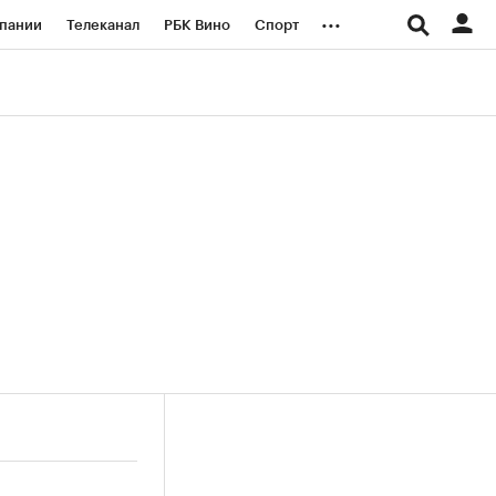
...
пании
Телеканал
РБК Вино
Спорт
ые проекты
Город
Стиль
Крипто
Спецпроекты СПб
логии и медиа
Финансы