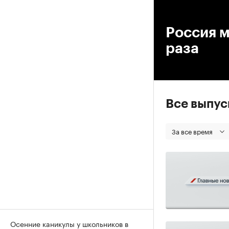
00
Россия м
раза
Все выпу
За все время
Осенние каникулы у школьников в