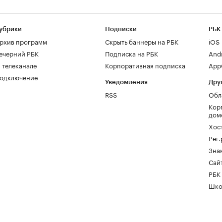
убрики
Подписки
РБК
рхив программ
Скрыть баннеры на РБК
iOS
ечерний РБК
Подписка на РБК
And
 телеканале
Корпоративная подписка
AppG
одключение
Уведомления
Дру
RSS
Обл
Кор
дом
Хос
Рег
Зна
Сайт
РБК
Шко