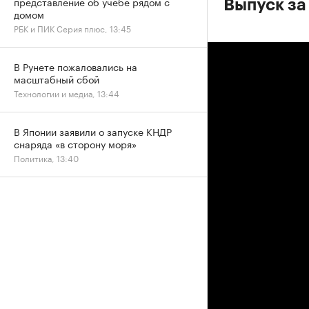
представление об учебе рядом с
Выпуск за
домом
РБК и ПИК Серия плюс, 13:45
В Рунете пожаловались на
масштабный сбой
Технологии и медиа, 13:44
В Японии заявили о запуске КНДР
снаряда «в сторону моря»
Политика, 13:40