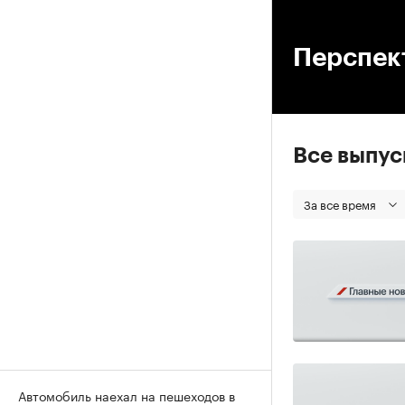
00
Перспек
Все выпу
За все время
Автомобиль наехал на пешеходов в