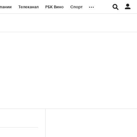
...
пании
Телеканал
РБК Вино
Спорт
ые проекты
Город
Стиль
Крипто
Спецпроекты СПб
логии и медиа
Финансы