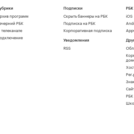
убрики
Подписки
РБК
рхив программ
Скрыть баннеры на РБК
iOS
ечерний РБК
Подписка на РБК
And
 телеканале
Корпоративная подписка
AppG
одключение
Уведомления
Дру
RSS
Обл
Кор
дом
Хос
Рег
Зна
Сайт
РБК
Шко