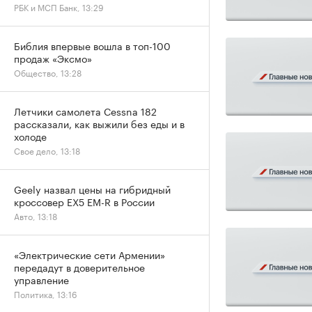
РБК и МСП Банк, 13:29
Библия впервые вошла в топ-100
продаж «Эксмо»
Общество, 13:28
Летчики самолета Cessna 182
рассказали, как выжили без еды и в
холоде
Свое дело, 13:18
Geely назвал цены на гибридный
кроссовер EX5 EM-R в России
Авто, 13:18
«Электрические сети Армении»
передадут в доверительное
управление
Политика, 13:16