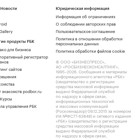
 Новости
Юридическая информация
Информация об ограничениях
roid
О соблюдении авторских прав
allery
Пользовательское соглашение
Политика в отношении обработки
гие продукты РБК
персональных данных
ако для бизнеса
Политика обработки файлов cookie
поративный регистратор
енов
© ООО «БИЗНЕСПРЕСС»,
АО «РОСБИЗНЕСКОНСАЛТИНГ»,
тинг сайтов
1995–2026
. Сообщения и материалы
.решения
информационного агентства «РБК»
(свидетельство о регистрации
комства
средства массовой информации
 знакомств podbor.ru
выдано Федеральной службой
по надзору в сфере связи,
 Курсы
информационных технологий
ла управления РБК
и массовых коммуникаций
(Роскомнадзор) 09.12.2015 за номером
ИА №ФС77-63848) и сетевого издания
«РБК» (свидетельство о регистрации
средства массовой информации
выдано Федеральной службой
по надзору в сфере связи,