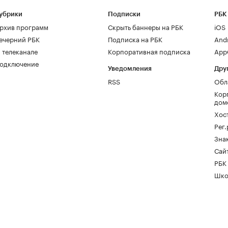
убрики
Подписки
РБК
рхив программ
Скрыть баннеры на РБК
iOS
ечерний РБК
Подписка на РБК
And
 телеканале
Корпоративная подписка
AppG
одключение
Уведомления
Дру
RSS
Обл
Кор
дом
Хос
Рег
Зна
Сайт
РБК
Шко