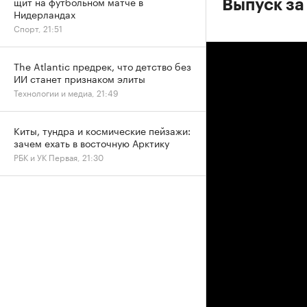
щит на футбольном матче в
Выпуск за
Нидерландах
Спорт, 21:51
The Atlantic предрек, что детство без
ИИ станет признаком элиты
Технологии и медиа, 21:49
Киты, тундра и космические пейзажи:
зачем ехать в восточную Арктику
РБК и УК Первая, 21:30