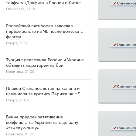
тайфуна «Долфин» в Японии и Китае
Общество, 21:18
Российский пятиборец завоевал
первое золото на ЧЕ после допуска с
флагом
Спорт, 21:17
Турция предложила России и Украине
объявить мораторий на бои
Политика, 21:09
Пловец Степанов встал на колени и
извинился за критику Парижа на ЧЕ
Спорт, 21:09
Вучич предрек затягивание
конфликта на Украине на еще одну
«тяжелую зиму»
Политика, 21:03