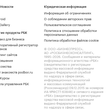
 Новости
Юридическая информация
Информация об ограничениях
roid
О соблюдении авторских прав
allery
Пользовательское соглашение
Политика в отношении обработки
гие продукты РБК
персональных данных
ако для бизнеса
Политика обработки файлов cookie
поративный регистратор
енов
© ООО «БИЗНЕСПРЕСС»,
АО «РОСБИЗНЕСКОНСАЛТИНГ»,
тинг сайтов
1995–2026
. Сообщения и материалы
.решения
информационного агентства «РБК»
(свидетельство о регистрации
комства
средства массовой информации
 знакомств podbor.ru
выдано Федеральной службой
по надзору в сфере связи,
 Курсы
информационных технологий
ла управления РБК
и массовых коммуникаций
(Роскомнадзор) 09.12.2015 за номером
ИА №ФС77-63848) и сетевого издания
«РБК» (свидетельство о регистрации
средства массовой информации
выдано Федеральной службой
по надзору в сфере связи,