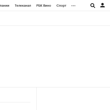
...
пании
Телеканал
РБК Вино
Спорт
ые проекты
Город
Стиль
Крипто
Спецпроекты СПб
логии и медиа
Финансы