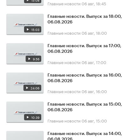
15:08
Главные новости
06 авг, 18:45
Главные новости. Выпуск за 18:00,
06.08.2026
15:03
Главные новости
06 авг, 18:00
Главные новости. Выпуск за 17:00,
06.08.2026
9:56
Главные новости
06 авг, 17:00
Главные новости. Выпуск за 16:00,
06.08.2026
24:06
Главные новости
06 авг, 16:00
Главные новости. Выпуск за 15:00,
06.08.2026
10:39
Главные новости
06 авг, 15:00
Главные новости. Выпуск за 14:00,
06.08.2026