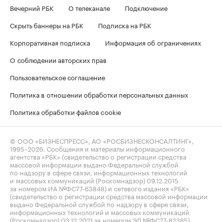
Вечерний РБК
О телеканале
Подключение
Скрыть баннеры на РБК
Подписка на РБК
Корпоративная подписка
Информация об ограничениях
О соблюдении авторских прав
Пользовательское соглашение
Политика в отношении обработки персональных данных
Политика обработки файлов cookie
© ООО «БИЗНЕСПРЕСС», АО «РОСБИЗНЕСКОНСАЛТИНГ»,
1995–2026
. Сообщения и материалы информационного
агентства «РБК» (свидетельство о регистрации средства
массовой информации выдано Федеральной службой
по надзору в сфере связи, информационных технологий
и массовых коммуникаций (Роскомнадзор) 09.12.2015
за номером ИА №ФС77-63848) и сетевого издания «РБК»
(свидетельство о регистрации средства массовой информации
выдано Федеральной службой по надзору в сфере связи,
информационных технологий и массовых коммуникаций
(Роскомнадзор) 03.12.2021 за номером ЭЛ №ФС77-82385)