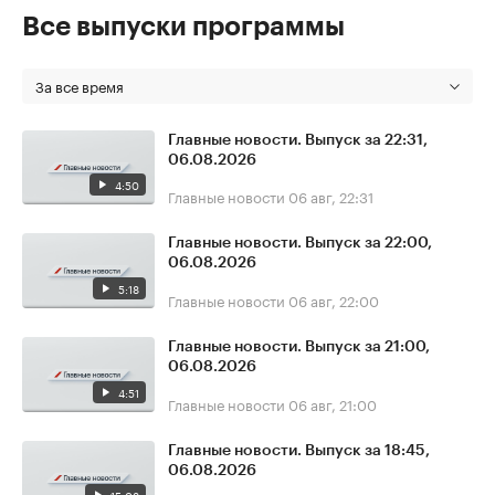
Все выпуски программы
За все время
Главные новости. Выпуск за 22:31,
06.08.2026
4:50
Главные новости
06 авг, 22:31
Главные новости. Выпуск за 22:00,
06.08.2026
5:18
Главные новости
06 авг, 22:00
Главные новости. Выпуск за 21:00,
06.08.2026
4:51
Главные новости
06 авг, 21:00
Главные новости. Выпуск за 18:45,
06.08.2026