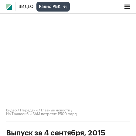
ВИДЕО
Видео
/
Передачи
/
Главные новости
/
На Транссиб и БАМ потратят ₽500 млрд
Выпуск за 4 сентября, 2015