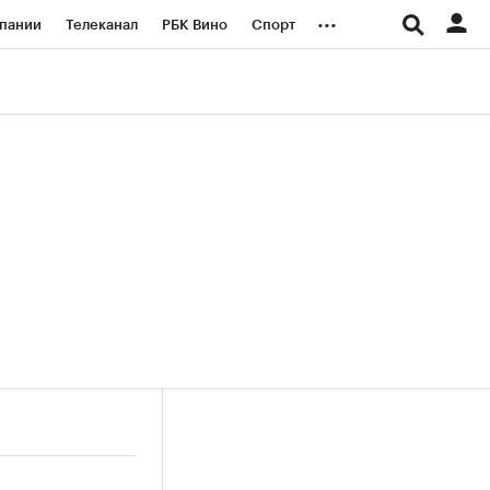
...
пании
Телеканал
РБК Вино
Спорт
ые проекты
Город
Стиль
Крипто
Спецпроекты СПб
логии и медиа
Финансы