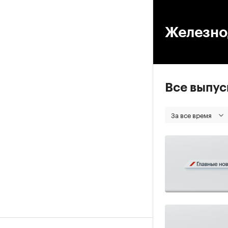
00
Железно
Все выпу
За все время