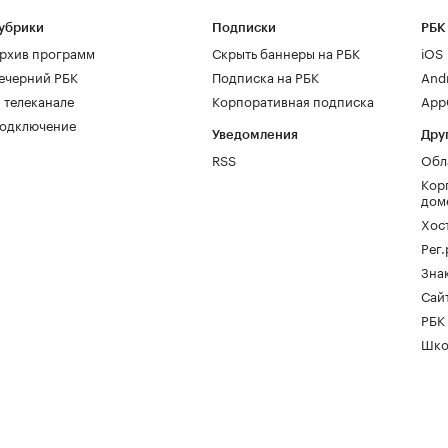
убрики
Подписки
РБК
рхив программ
Скрыть баннеры на РБК
iOS
ечерний РБК
Подписка на РБК
And
 телеканале
Корпоративная подписка
AppG
одключение
Уведомления
Дру
RSS
Обл
Кор
дом
Хос
Рег
Зна
Сайт
РБК
Шко