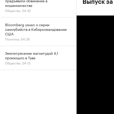
предъявили обвинение в
Выпуск за
мошенничестве
Общество, 04:32
Bloomberg узнал о серии
самоубийств в Киберкомандовании
США
Политика, 04:26
Землетрясение магнитудой 4,1
произошло в Туве
Общество, 04:13