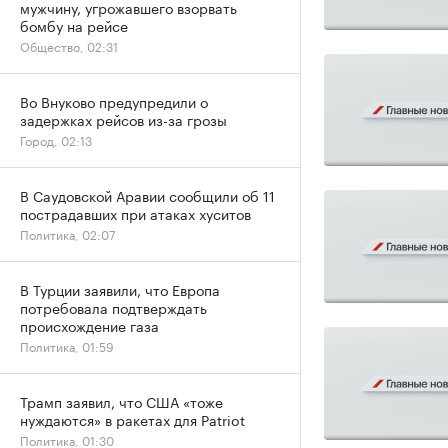
мужчину, угрожавшего взорвать
бомбу на рейсе
Общество, 02:31
Во Внуково предупредили о
задержках рейсов из-за грозы
Город, 02:13
В Саудовской Аравии сообщили об 11
пострадавших при атаках хуситов
Политика, 02:07
В Турции заявили, что Европа
потребовала подтверждать
происхождение газа
Политика, 01:59
Трамп заявил, что США «тоже
нуждаются» в ракетах для Patriot
Политика, 01:30