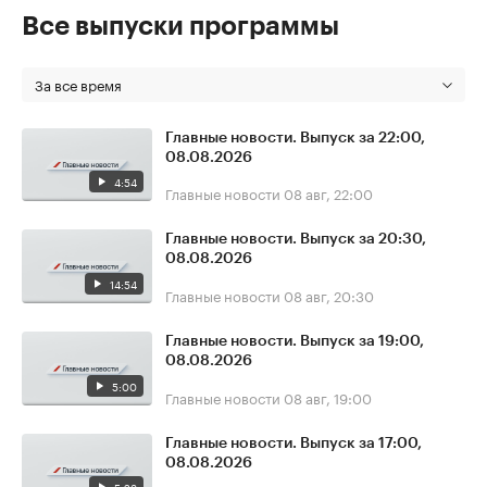
Все выпуски программы
За все время
Главные новости. Выпуск за 22:00,
08.08.2026
4:54
Главные новости
08 авг, 22:00
Главные новости. Выпуск за 20:30,
08.08.2026
14:54
Главные новости
08 авг, 20:30
Главные новости. Выпуск за 19:00,
08.08.2026
5:00
Главные новости
08 авг, 19:00
Главные новости. Выпуск за 17:00,
08.08.2026