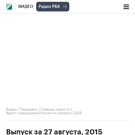
ВИДЕО
Видео
/
Передачи
/
Главные новости
/
Арест гражданина России по запросу США
Выпуск за 27 августа, 2015