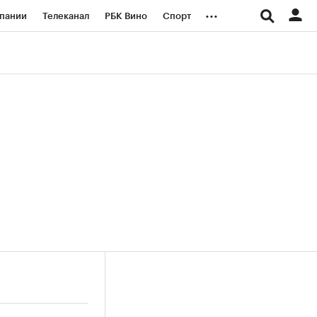
...
пании
Телеканал
РБК Вино
Спорт
ые проекты
Город
Стиль
Крипто
Спецпроекты СПб
логии и медиа
Финансы