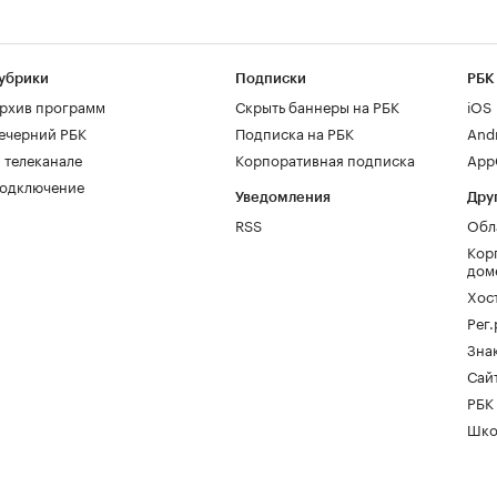
убрики
Подписки
РБК
рхив программ
Скрыть баннеры на РБК
iOS
ечерний РБК
Подписка на РБК
And
 телеканале
Корпоративная подписка
AppG
одключение
Уведомления
Дру
RSS
Обл
Кор
дом
Хос
Рег
Зна
Сайт
РБК
Шко