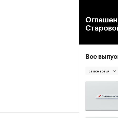
00
Оглашени
Старово
Все выпу
За все время