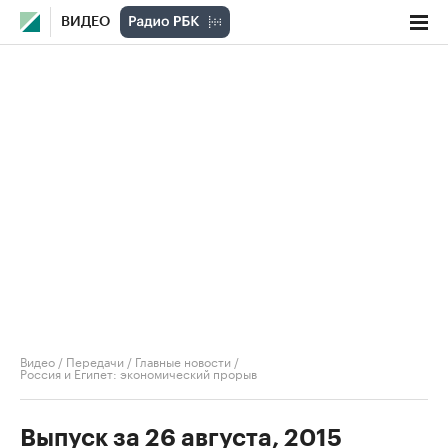
ВИДЕО
Видео
/
Передачи
/
Главные новости
/
Россия и Египет: экономический прорыв
Выпуск за 26 августа, 2015