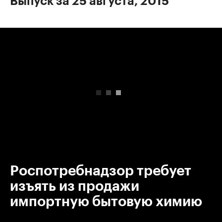
Выпуск за 25 августа, 2015
00:00
/
00:00
Роспотребнадзор требует
изъять из продажи
импортную бытовую химию