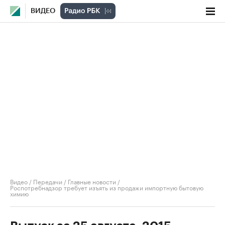
ВИДЕО
Видео
/
Передачи
/
Главные новости
/
Роспотребнадзор требует изъять из продажи импортную бытовую
химию