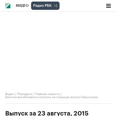
ВИДЕО
Видео
/
Передачи
/
Главные новости
/
Бельгия возобновила контроль на границах внутри Евросоюза
Выпуск за 23 августа, 2015