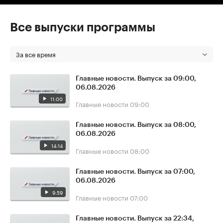
Все выпуски программы
За все время
Главные новости. Выпуск за 09:00,
06.08.2026
11:00
Главные новости
09:00
Главные новости. Выпуск за 08:00,
06.08.2026
14:14
Главные новости
08:00
Главные новости. Выпуск за 07:00,
06.08.2026
9:59
Главные новости
07:00
Главные новости. Выпуск за 22:34,