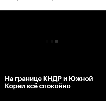
00:00
/
00:00
На границе КНДР и Южной
Кореи всё спокойно