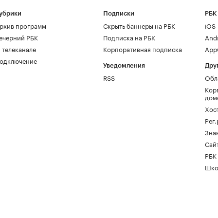
убрики
Подписки
РБК
рхив программ
Скрыть баннеры на РБК
iOS
ечерний РБК
Подписка на РБК
And
 телеканале
Корпоративная подписка
AppG
одключение
Уведомления
Дру
RSS
Обл
Кор
дом
Хос
Рег
Зна
Сайт
РБК
Шко