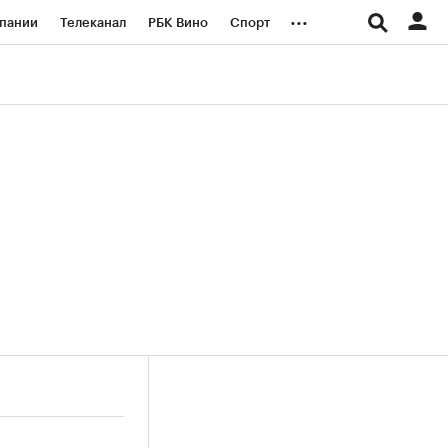
...
пании
Телеканал
РБК Вино
Спорт
ые проекты
Город
Стиль
Крипто
Спецпроекты СПб
логии и медиа
Финансы