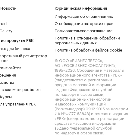
 Новости
Юридическая информация
Информация об ограничениях
roid
О соблюдении авторских прав
allery
Пользовательское соглашение
Политика в отношении обработки
гие продукты РБК
персональных данных
ако для бизнеса
Политика обработки файлов cookie
поративный регистратор
енов
© ООО «БИЗНЕСПРЕСС»,
АО «РОСБИЗНЕСКОНСАЛТИНГ»,
тинг сайтов
1995–2026
. Сообщения и материалы
.решения
информационного агентства «РБК»
(свидетельство о регистрации
комства
средства массовой информации
 знакомств podbor.ru
выдано Федеральной службой
по надзору в сфере связи,
 Курсы
информационных технологий
ла управления РБК
и массовых коммуникаций
(Роскомнадзор) 09.12.2015 за номером
ИА №ФС77-63848) и сетевого издания
«РБК» (свидетельство о регистрации
средства массовой информации
выдано Федеральной службой
по надзору в сфере связи,