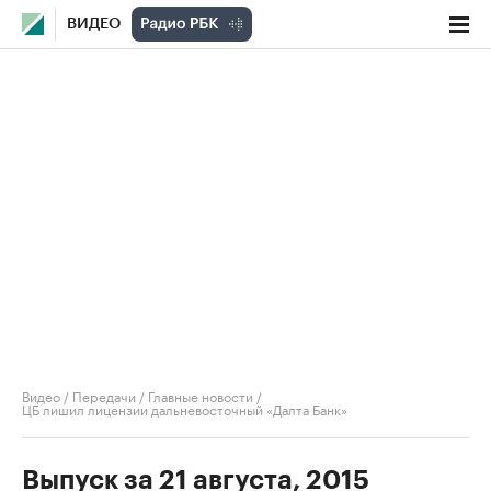
ВИДЕО
Видео
/
Передачи
/
Главные новости
/
ЦБ лишил лицензии дальневосточный «Далта Банк»
Выпуск за 21 августа, 2015