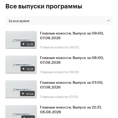
Все выпуски программы
За все время
Главные новости. Выпуск за 09:00,
07.08.2026
12:55
Главные новости
09:00
Главные новости. Выпуск за 08:00,
07.08.2026
14:25
Главные новости
08:00
Главные новости. Выпуск за 07:00,
07.08.2026
10:04
Главные новости
07:00
Главные новости. Выпуск за 22:31,
06.08.2026