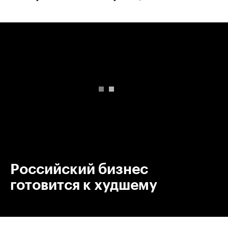
00:00
/
00:00
Российский бизнес
готовится к худшему