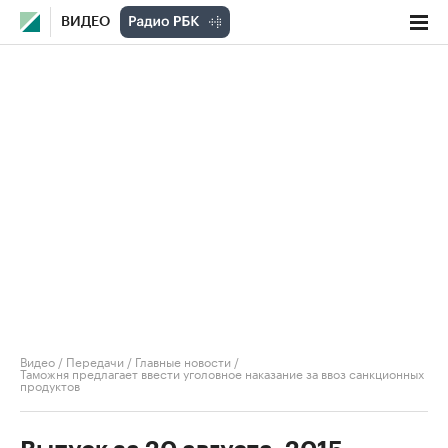
ВИДЕО
Видео
/
Передачи
/
Главные новости
/
Таможня предлагает ввести уголовное наказание за ввоз санкционных
продуктов