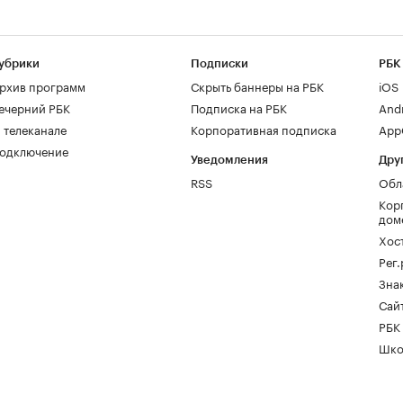
убрики
Подписки
РБК
рхив программ
Скрыть баннеры на РБК
iOS
ечерний РБК
Подписка на РБК
And
 телеканале
Корпоративная подписка
AppG
одключение
Уведомления
Дру
RSS
Обл
Кор
дом
Хос
Рег
Зна
Сайт
РБК
Шко