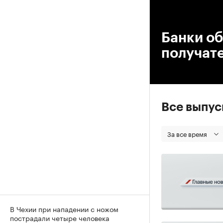
00
Банки о
получате
Все выпу
За все время
В Чехии при нападении с ножом
пострадали четыре человека