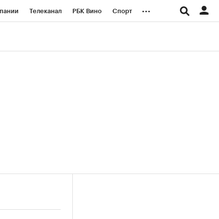
...
пании
Телеканал
РБК Вино
Спорт
ые проекты
Город
Стиль
Крипто
Спецпроекты СПб
логии и медиа
Финансы