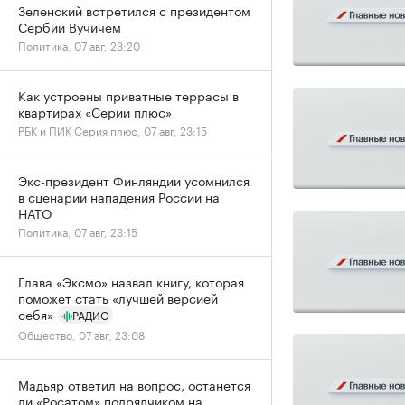
Зеленский встретился с президентом
Сербии Вучичем
Политика, 07 авг, 23:20
Как устроены приватные террасы в
квартирах «Серии плюс»
РБК и ПИК Серия плюс, 07 авг, 23:15
Экс-президент Финляндии усомнился
в сценарии нападения России на
НАТО
Политика, 07 авг, 23:15
Глава «Эксмо» назвал книгу, которая
поможет стать «лучшей версией
себя»
РАДИО
Общество, 07 авг, 23:08
Мадьяр ответил на вопрос, останется
ли «Росатом» подрядчиком на