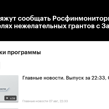
:00
/
00:00
бяжут сообщать Росфинмонитор
лях нежелательных грантов с З
ски программы
Главные новости. Выпуск за 22:33,
4:58
Главные новости
07 авг, 22:33