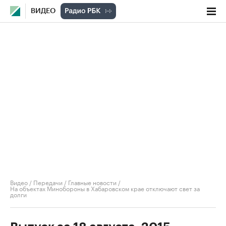
ВИДЕО
Видео
/
Передачи
/
Главные новости
/
На объектах Минобороны в Хабаровском крае отключают свет за
долги