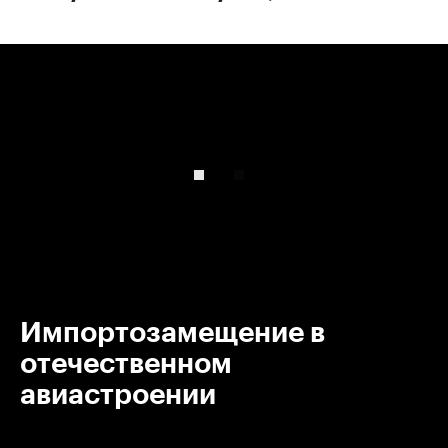
00:00
/
00:00
Импортозамещение в
отечественном
авиастроении