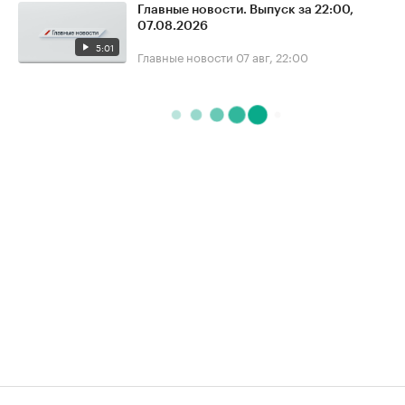
Главные новости. Выпуск за 22:00,
07.08.2026
5:01
Главные новости
07 авг, 22:00