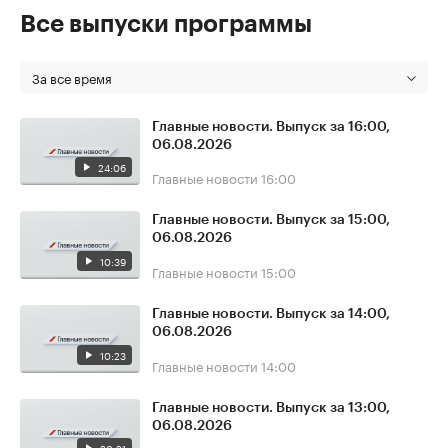
Все выпуски программы
За все время
Главные новости. Выпуск за 16:00,
06.08.2026
24:06
Главные новости
16:00
Главные новости. Выпуск за 15:00,
06.08.2026
10:39
Главные новости
15:00
Главные новости. Выпуск за 14:00,
06.08.2026
10:23
Главные новости
14:00
Главные новости. Выпуск за 13:00,
06.08.2026