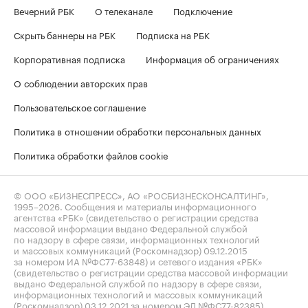
Вечерний РБК
О телеканале
Подключение
Скрыть баннеры на РБК
Подписка на РБК
Корпоративная подписка
Информация об ограничениях
О соблюдении авторских прав
Пользовательское соглашение
Политика в отношении обработки персональных данных
Политика обработки файлов cookie
© ООО «БИЗНЕСПРЕСС», АО «РОСБИЗНЕСКОНСАЛТИНГ»,
1995–2026
. Сообщения и материалы информационного
агентства «РБК» (свидетельство о регистрации средства
массовой информации выдано Федеральной службой
по надзору в сфере связи, информационных технологий
и массовых коммуникаций (Роскомнадзор) 09.12.2015
за номером ИА №ФС77-63848) и сетевого издания «РБК»
(свидетельство о регистрации средства массовой информации
выдано Федеральной службой по надзору в сфере связи,
информационных технологий и массовых коммуникаций
(Роскомнадзор) 03.12.2021 за номером ЭЛ №ФС77-82385)