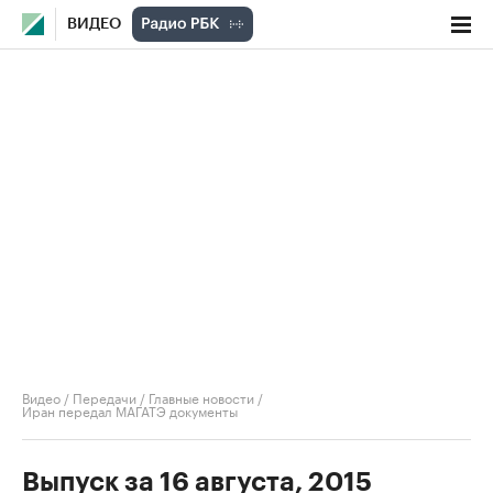
ВИДЕО
Видео
/
Передачи
/
Главные новости
/
Иран передал МАГАТЭ документы
Выпуск за 16 августа, 2015