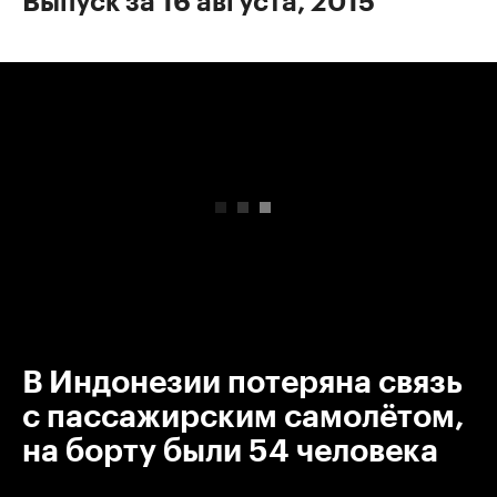
Выпуск за 16 августа, 2015
00:00
/
00:00
В Индонезии потеряна связь
с пассажирским самолётом,
на борту были 54 человека