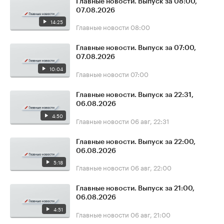
Главные новости. Выпуск за 08:00,
07.08.2026
14:25
Главные новости
08:00
Главные новости. Выпуск за 07:00,
07.08.2026
10:04
Главные новости
07:00
Главные новости. Выпуск за 22:31,
06.08.2026
4:50
Главные новости
06 авг, 22:31
Главные новости. Выпуск за 22:00,
06.08.2026
5:18
Главные новости
06 авг, 22:00
Главные новости. Выпуск за 21:00,
06.08.2026
4:51
Главные новости
06 авг, 21:00