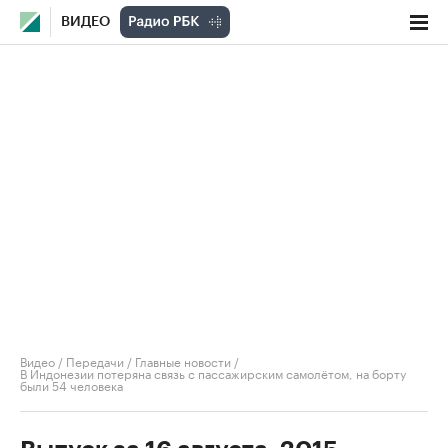
ВИДЕО
Видео
/
Передачи
/
Главные новости
/
В Индонезии потеряна связь с пассажирским самолётом, на борту
были 54 человека