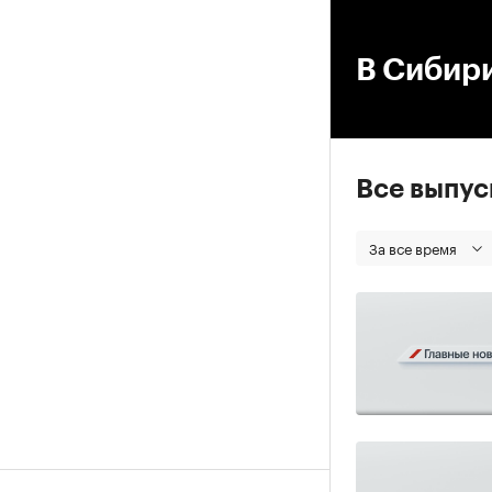
00
В Сибир
Все выпу
За все время