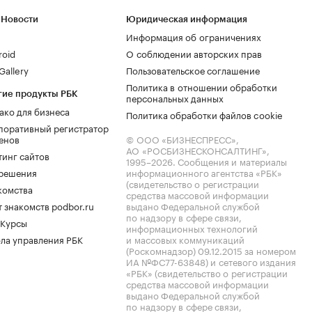
 Новости
Юридическая информация
Информация об ограничениях
roid
О соблюдении авторских прав
allery
Пользовательское соглашение
Политика в отношении обработки
гие продукты РБК
персональных данных
ако для бизнеса
Политика обработки файлов cookie
поративный регистратор
енов
© ООО «БИЗНЕСПРЕСС»,
АО «РОСБИЗНЕСКОНСАЛТИНГ»,
тинг сайтов
1995–2026
. Сообщения и материалы
.решения
информационного агентства «РБК»
(свидетельство о регистрации
комства
средства массовой информации
 знакомств podbor.ru
выдано Федеральной службой
по надзору в сфере связи,
 Курсы
информационных технологий
ла управления РБК
и массовых коммуникаций
(Роскомнадзор) 09.12.2015 за номером
ИА №ФС77-63848) и сетевого издания
«РБК» (свидетельство о регистрации
средства массовой информации
выдано Федеральной службой
по надзору в сфере связи,