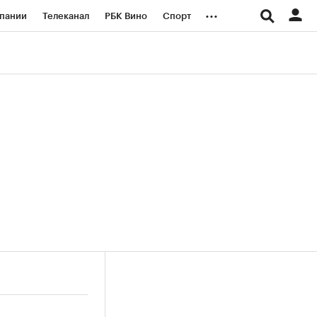
...
пании
Телеканал
РБК Вино
Спорт
ые проекты
Город
Стиль
Крипто
Спецпроекты СПб
логии и медиа
Финансы