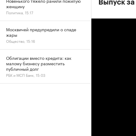
Новенького тяжело ранили пожилую
Выпуск за 
женщину
Политика, 15:17
Москвичей предупредили о спаде
жары
Общество, 15:16
Облигации вместо кредита: как
малому бизнесу разместить
публичный долг
РБК и МСП Банк, 15:03