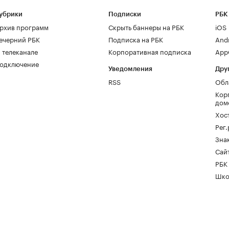
убрики
Подписки
РБК
рхив программ
Скрыть баннеры на РБК
iOS
ечерний РБК
Подписка на РБК
And
 телеканале
Корпоративная подписка
AppG
одключение
Уведомления
Дру
RSS
Обл
Кор
дом
Хос
Рег
Зна
Сайт
РБК
Шко