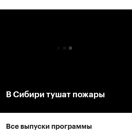
00:00
/
00:00
В Сибири тушат пожары
Все выпуски программы