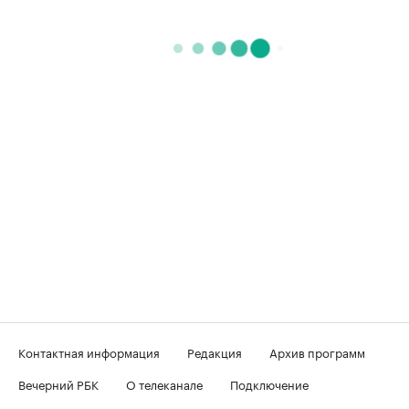
Контактная информация
Редакция
Архив программ
Вечерний РБК
О телеканале
Подключение