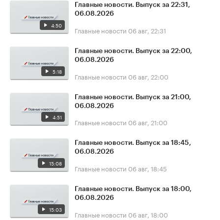
Главные новости. Выпуск за 22:31,
06.08.2026
4:50
Главные новости
06 авг, 22:31
Главные новости. Выпуск за 22:00,
06.08.2026
5:18
Главные новости
06 авг, 22:00
Главные новости. Выпуск за 21:00,
06.08.2026
4:51
Главные новости
06 авг, 21:00
Главные новости. Выпуск за 18:45,
06.08.2026
15:08
Главные новости
06 авг, 18:45
Главные новости. Выпуск за 18:00,
06.08.2026
15:03
Главные новости
06 авг, 18:00