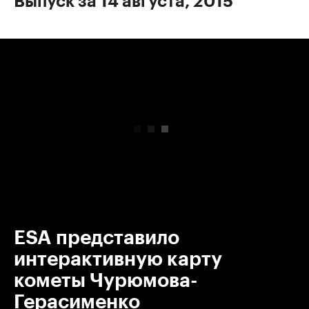
Выпуск за 14 августа, 2015
00:00
/
00:00
ESA представило
интерактивную карту
кометы Чурюмова-
Герасименко